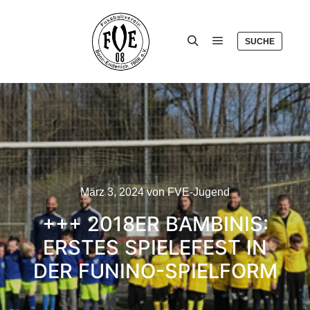
SUCHE
Hauptmenü
Suchen
März 3, 2024
von
FVE-Jugend
+++ 2018ER BAMBINIS:
ERSTES SPIELEFEST IN
DER FUNINO-SPIELFORM