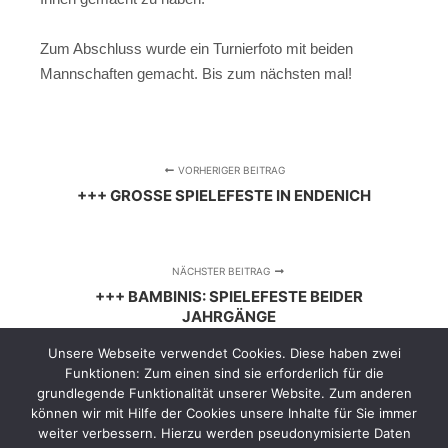
Zum Abschluss wurde ein Turnierfoto mit beiden
Mannschaften gemacht. Bis zum nächsten mal!
VORHERIGER BEITRAG
+++ GROSSE SPIELEFESTE IN ENDENICH
NÄCHSTER BEITRAG
+++ BAMBINIS: SPIELEFESTE BEIDER
JAHRGÄNGE
Unsere Webseite verwendet Cookies. Diese haben zwei
Funktionen: Zum einen sind sie erforderlich für die
grundlegende Funktionalität unserer Website. Zum anderen
können wir mit Hilfe der Cookies unsere Inhalte für Sie immer
weiter verbessern. Hierzu werden pseudonymisierte Daten