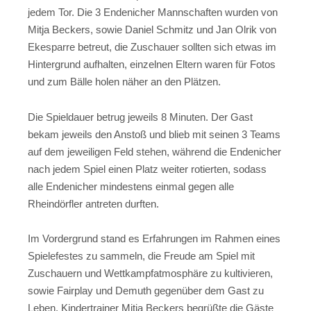
jedem Tor. Die 3 Endenicher Mannschaften wurden von
Mitja Beckers, sowie Daniel Schmitz und Jan Olrik von
Ekesparre betreut, die Zuschauer sollten sich etwas im
Hintergrund aufhalten, einzelnen Eltern waren für Fotos
und zum Bälle holen näher an den Plätzen.
Die Spieldauer betrug jeweils 8 Minuten. Der Gast
bekam jeweils den Anstoß und blieb mit seinen 3 Teams
auf dem jeweiligen Feld stehen, während die Endenicher
nach jedem Spiel einen Platz weiter rotierten, sodass
alle Endenicher mindestens einmal gegen alle
Rheindörfler antreten durften.
Im Vordergrund stand es Erfahrungen im Rahmen eines
Spielefestes zu sammeln, die Freude am Spiel mit
Zuschauern und Wettkampfatmosphäre zu kultivieren,
sowie Fairplay und Demuth gegenüber dem Gast zu
Leben. Kindertrainer Mitja Beckers begrüßte die Gäste