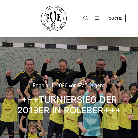
SUCHE
Hauptmenü
Suchen
Februar 1, 2026
von
FVE-Jugend
+++TURNIERSIEG DER
2019ER IN ROLEBER+++