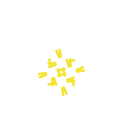
r Stunden bis zum Start der neuen Saison. Groß ist die Vorfreude, gr
Drei Staffelsiege, zwei Bezirksligameister, zwei Pokalsieger so wie de
as zu wiederholen. Der Wille ist da, aber es geht auch darum, Spaß
asse, egal ob Mädchen oder Jungs, alle gehen auf den Platz um zu 
ann alles anders sein.
en, allen Trainer*innen und Betreuer*innen, aber auch allen Fans ei