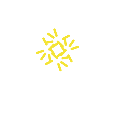
Hallo zusammen ⚽
Wir freuen uns euch mitteilen zu dürfen, dass
wir mit unserem Future Pros Fußballcamp in
die nächste Runde beim
FV Bonn Endenich gehen. 🥳
Vom 14.04.-1904. 2025
( Karfreitag pausieren wir, Samstag der 19.04.
ist dann der letzte Camp Tag ) !
erwarten euch in den Osterferien 5 Tage voller
Fußball, Spaß und Specials.
Ihr könnt euch jetzt gerne schon anmelden.