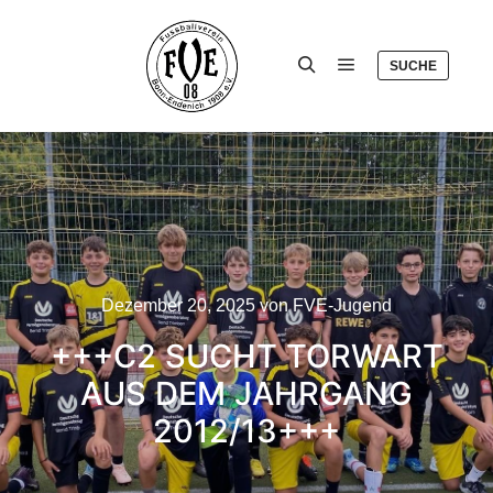
SUCHE
Hauptmenü
Suchen
Dezember 20, 2025
von
FVE-Jugend
+++C2 SUCHT TORWART
AUS DEM JAHRGANG
2012/13+++