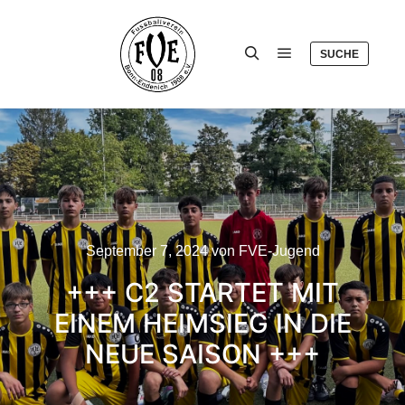
SUCHE
Hauptmenü
Suchen
September 7, 2024
von
FVE-Jugend
+++ C2 STARTET MIT
EINEM HEIMSIEG IN DIE
NEUE SAISON +++